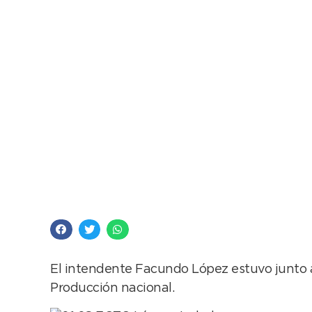
Necochea fue selecc
Emprender”
El intendente Facundo López estuvo junto a 
Producción nacional.