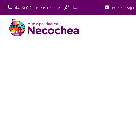
44-8000 (lineas rotativas)
147
informes@n