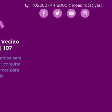
(02262) 44 8000 (lineas rotativas)
 Vecino
 | 107
arnos para
er consulta
amos para
lo.