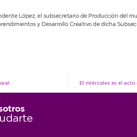
endente López, el subsecretario de Producción del mu
rendimientos y Desarrollo Creativo de dicha Subsecr
ural
El miércoles es el acto
sotros
udarte