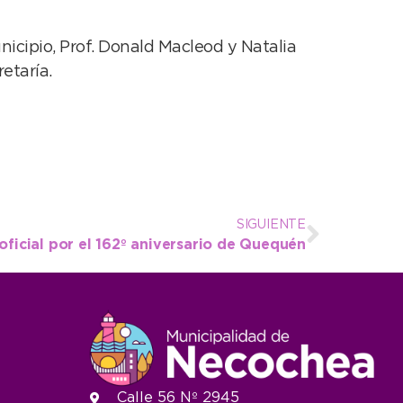
nicipio, Prof. Donald Macleod y Natalia
etaría.
SIGUIENTE
 oficial por el 162º aniversario de Quequén
Calle 56 Nº 2945