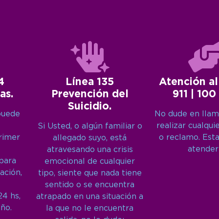
4
Línea 135
Atención al
as.
Prevención del
911 | 100
Suicidio.
puede
No dude en llam
realizar cualqui
Si Usted, o algún familiar o
primer
o reclamo. Est
allegado suyo, está
atender
atravesando una crisis
 para
emocional de cualquier
ación,
tipo, siente que nada tiene
sentido o se encuentra
24 hs,
atrapado en una situación a
año.
la que no le encuentra