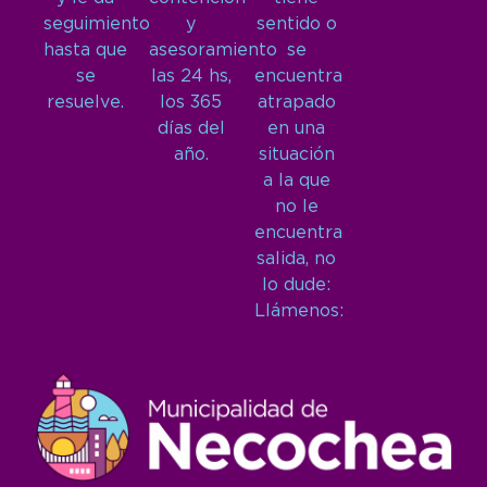
seguimiento
y
sentido o
hasta que
asesoramiento
se
se
las 24 hs,
encuentra
resuelve.
los 365
atrapado
días del
en una
año.
situación
a la que
no le
encuentra
salida, no
lo dude:
Llámenos: