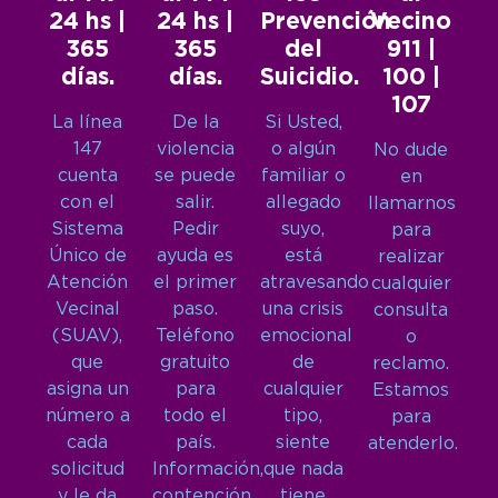
24 hs |
24 hs |
Prevención
Vecino
365
365
del
911 |
días.
días.
Suicidio.
100 |
107
La línea
De la
Si Usted,
147
violencia
o algún
No dude
cuenta
se puede
familiar o
en
con el
salir.
allegado
llamarnos
Sistema
Pedir
suyo,
para
Único de
ayuda es
está
realizar
Atención
el primer
atravesando
cualquier
Vecinal
paso.
una crisis
consulta
(SUAV),
Teléfono
emocional
o
que
gratuito
de
reclamo.
asigna un
para
cualquier
Estamos
número a
todo el
tipo,
para
cada
país.
siente
atenderlo.
solicitud
Información,
que nada
y le da
contención
tiene