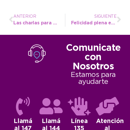
ANTERIOR
SIGUIENTE
Las charlas para principiantes cambian de sede y desde este miércoles se dictarán en el Teatro Toledo
Felicidad plena en la comunidad del CEC Nº 802, que desde ahora se llama “Magnolia del Norte”
Comunicate
con
Nosotros
Estamos para
ayudarte
Llamá
Llamá
Línea
Atención
al 147
al 144
135
al