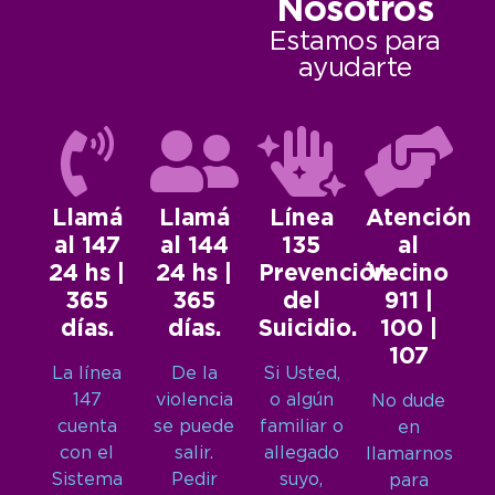
Nosotros
Estamos para
ayudarte
Llamá
Llamá
Línea
Atención
al 147
al 144
135
al
24 hs |
24 hs |
Prevención
Vecino
365
365
del
911 |
días.
días.
Suicidio.
100 |
107
La línea
De la
Si Usted,
147
violencia
o algún
No dude
cuenta
se puede
familiar o
en
con el
salir.
allegado
llamarnos
Sistema
Pedir
suyo,
para