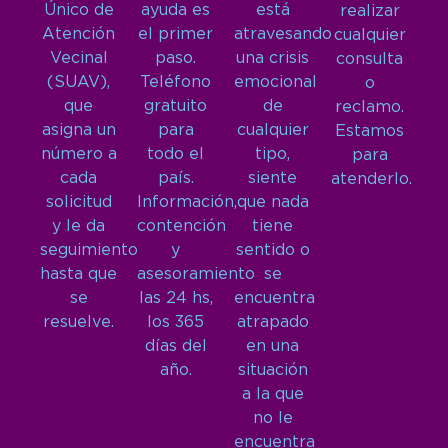
Único de
ayuda es
está
realizar
Atención
el primer
atravesando
cualquier
Vecinal
paso.
una crisis
consulta
(SUAV),
Teléfono
emocional
o
que
gratuito
de
reclamo.
asigna un
para
cualquier
Estamos
número a
todo el
tipo,
para
cada
país.
siente
atenderlo.
solicitud
Información,
que nada
y le da
contención
tiene
seguimiento
y
sentido o
hasta que
asesoramiento
se
se
las 24 hs,
encuentra
resuelve.
los 365
atrapado
días del
en una
año.
situación
a la que
no le
encuentra