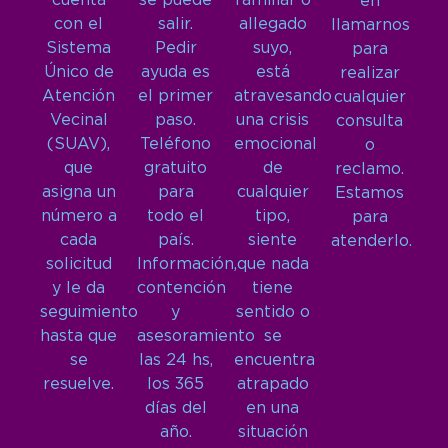
cuenta
se puede
familiar o
en
con el
salir.
allegado
llamarnos
Sistema
Pedir
suyo,
para
Único de
ayuda es
está
realizar
Atención
el primer
atravesando
cualquier
Vecinal
paso.
una crisis
consulta
(SUAV),
Teléfono
emocional
o
que
gratuito
de
reclamo.
asigna un
para
cualquier
Estamos
número a
todo el
tipo,
para
cada
país.
siente
atenderlo.
solicitud
Información,
que nada
y le da
contención
tiene
seguimiento
y
sentido o
hasta que
asesoramiento
se
se
las 24 hs,
encuentra
resuelve.
los 365
atrapado
días del
en una
año.
situación