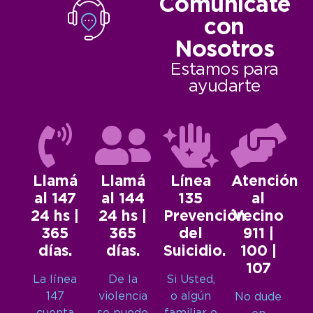
Comunicate
con
Nosotros
Estamos para
ayudarte
Llamá
Llamá
Línea
Atención
al 147
al 144
135
al
24 hs |
24 hs |
Prevención
Vecino
365
365
del
911 |
días.
días.
Suicidio.
100 |
107
La línea
De la
Si Usted,
147
violencia
o algún
No dude