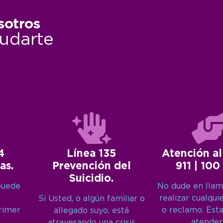
sotros
udarte
4
Línea 135
Atención al
as.
Prevención del
911 | 100
Suicidio.
puede
No dude en llam
realizar cualqui
Si Usted, o algún familiar o
primer
o reclamo. Est
allegado suyo, está
atender
atravesando una crisis