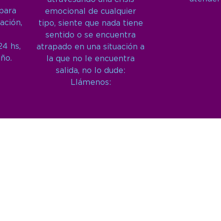
 para
emocional de cualquier
ación,
tipo, siente que nada tiene
sentido o se encuentra
24 hs,
atrapado en una situación a
año.
la que no le encuentra
salida, no lo dude:
Llámenos: