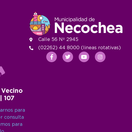
Calle 56 Nº 2945
(02262) 44 8000 (lineas rotativas)
 Vecino
 | 107
arnos para
er consulta
amos para
lo.