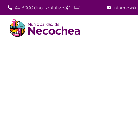
44-8000 (lineas rotativas)
147
informes@n