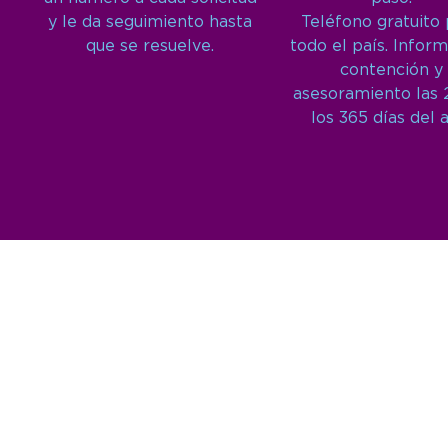
y le da seguimiento hasta
Teléfono gratuito
que se resuelve.
todo el país. Inform
contención y
asesoramiento las 
los 365 días del 