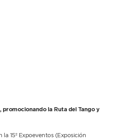
oeventos’ 2018
s, promocionando la Ruta del Tango y
n la 15º Expoeventos (Exposición