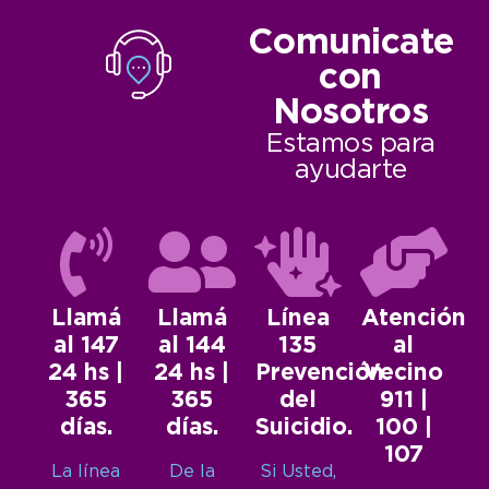
Comunicate
con
Nosotros
Estamos para
ayudarte
Llamá
Llamá
Línea
Atención
al 147
al 144
135
al
24 hs |
24 hs |
Prevención
Vecino
365
365
del
911 |
días.
días.
Suicidio.
100 |
107
La línea
De la
Si Usted,