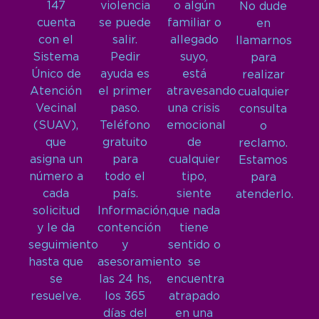
147
violencia
o algún
No dude
cuenta
se puede
familiar o
en
con el
salir.
allegado
llamarnos
Sistema
Pedir
suyo,
para
Único de
ayuda es
está
realizar
Atención
el primer
atravesando
cualquier
Vecinal
paso.
una crisis
consulta
(SUAV),
Teléfono
emocional
o
que
gratuito
de
reclamo.
asigna un
para
cualquier
Estamos
número a
todo el
tipo,
para
cada
país.
siente
atenderlo.
solicitud
Información,
que nada
y le da
contención
tiene
seguimiento
y
sentido o
hasta que
asesoramiento
se
se
las 24 hs,
encuentra
resuelve.
los 365
atrapado
días del
en una