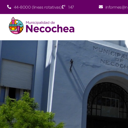
44-8000 (lineas rotativas)
147
informes@n