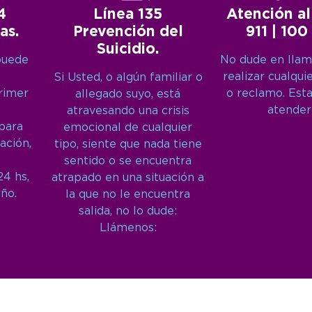
4
Línea 135
Atención al
as.
Prevención del
911 | 100
Suicidio.
puede
No dude en llam
realizar cualqui
Si Usted, o algún familiar o
primer
o reclamo. Est
allegado suyo, está
atender
atravesando una crisis
 para
emocional de cualquier
ación,
tipo, siente que nada tiene
sentido o se encuentra
24 hs,
atrapado en una situación a
año.
la que no le encuentra
salida, no lo dude:
Llámenos: