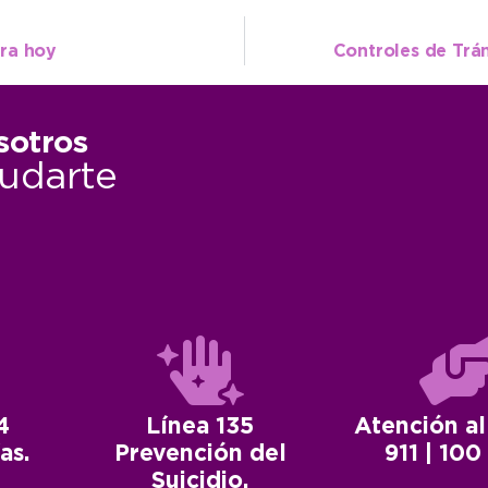
ra hoy
Controles de Trán
sotros
udarte
4
Línea 135
Atención al
as.
Prevención del
911 | 100
Suicidio.