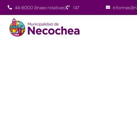
44-8000 (lineas rotativas)
147
informes@n