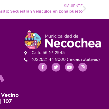
SIGUIENTE
sito: Secuestran vehículos en zona puerto
Calle 56 Nº 2945
(02262) 44 8000 (lineas rotativas)
 Vecino
 | 107