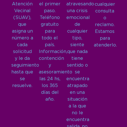
Atención
el primer
atravesando
cualquier
Vecinal
paso.
una crisis
consulta
(SUAV),
Teléfono
emocional
o
que
gratuito
de
reclamo.
asigna un
para
cualquier
Estamos
número a
todo el
tipo,
para
cada
país.
siente
atenderlo.
solicitud
Información,
que nada
y le da
contención
tiene
seguimiento
y
sentido o
hasta que
asesoramiento
se
se
las 24 hs,
encuentra
resuelve.
los 365
atrapado
días del
en una
año.
situación
a la que
no le
encuentra
salida, no