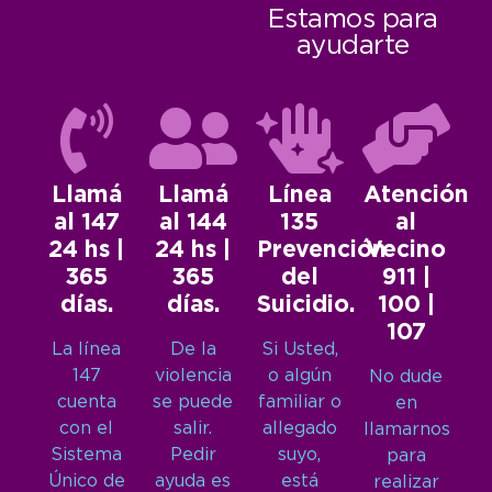
Estamos para
ayudarte
Llamá
Llamá
Línea
Atención
al 147
al 144
135
al
24 hs |
24 hs |
Prevención
Vecino
365
365
del
911 |
días.
días.
Suicidio.
100 |
107
La línea
De la
Si Usted,
147
violencia
o algún
No dude
cuenta
se puede
familiar o
en
con el
salir.
allegado
llamarnos
Sistema
Pedir
suyo,
para
Único de
ayuda es
está
realizar