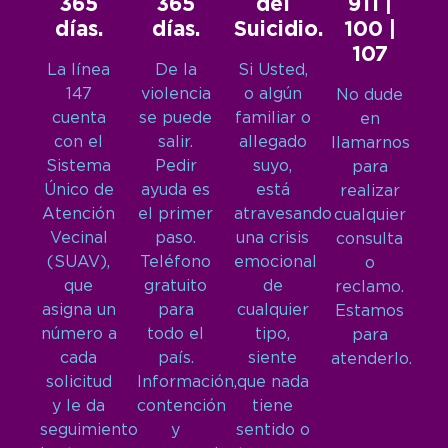
365
365
del
911 |
días.
días.
Suicidio.
100 |
107
La línea
De la
Si Usted,
147
violencia
o algún
No dude
cuenta
se puede
familiar o
en
con el
salir.
allegado
llamarnos
Sistema
Pedir
suyo,
para
Único de
ayuda es
está
realizar
Atención
el primer
atravesando
cualquier
Vecinal
paso.
una crisis
consulta
(SUAV),
Teléfono
emocional
o
que
gratuito
de
reclamo.
asigna un
para
cualquier
Estamos
número a
todo el
tipo,
para
cada
país.
siente
atenderlo.
solicitud
Información,
que nada
y le da
contención
tiene
seguimiento
y
sentido o