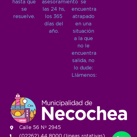
hasta que
asesoramiento
se
se
las 24 hs,
encuentra
resuelve.
los 365
atrapado
días del
en una
año.
situación
a la que
no le
encuentra
salida, no
lo dude:
Llámenos:
Calle 56 Nº 2945
(02262) 44 8000 (lineas rotativas)