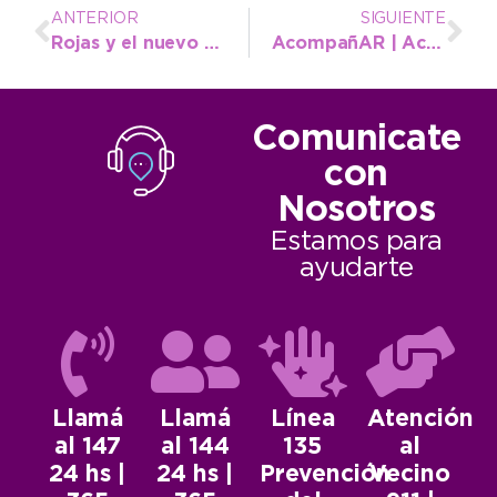
ANTERIOR
SIGUIENTE
Rojas y el nuevo Jefe Distrital de Educación apostarán a una colaboración estrecha
AcompañAR | Acceso a la app
Comunicate
con
Nosotros
Estamos para
ayudarte
Llamá
Llamá
Línea
Atención
al 147
al 144
135
al
24 hs |
24 hs |
Prevención
Vecino