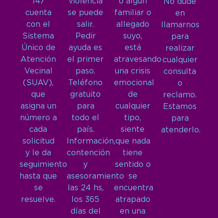
147
violencia
o algún
No dude
cuenta
se puede
familiar o
en
con el
salir.
allegado
llamarnos
Sistema
Pedir
suyo,
para
Único de
ayuda es
está
realizar
Atención
el primer
atravesando
cualquier
Vecinal
paso.
una crisis
consulta
(SUAV),
Teléfono
emocional
o
que
gratuito
de
reclamo.
asigna un
para
cualquier
Estamos
número a
todo el
tipo,
para
cada
país.
siente
atenderlo.
solicitud
Información,
que nada
y le da
contención
tiene
seguimiento
y
sentido o
hasta que
asesoramiento
se
se
las 24 hs,
encuentra
resuelve.
los 365
atrapado
días del
en una