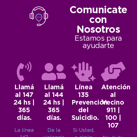
Comunicate
con
Nosotros
Estamos para
ayudarte
Llamá
Llamá
Línea
Atención
al 147
al 144
135
al
24 hs |
24 hs |
Prevención
Vecino
365
365
del
911 |
días.
días.
Suicidio.
100 |
107
La línea
De la
Si Usted,