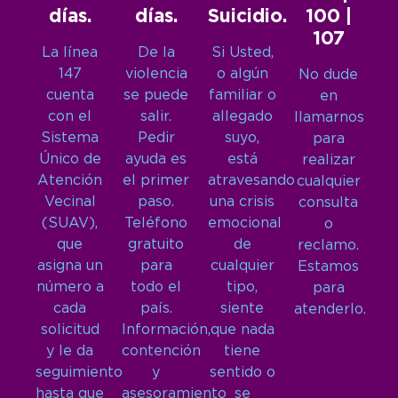
días.
días.
Suicidio.
100 |
107
La línea
De la
Si Usted,
147
violencia
o algún
No dude
cuenta
se puede
familiar o
en
con el
salir.
allegado
llamarnos
Sistema
Pedir
suyo,
para
Único de
ayuda es
está
realizar
Atención
el primer
atravesando
cualquier
Vecinal
paso.
una crisis
consulta
(SUAV),
Teléfono
emocional
o
que
gratuito
de
reclamo.
asigna un
para
cualquier
Estamos
número a
todo el
tipo,
para
cada
país.
siente
atenderlo.
solicitud
Información,
que nada
y le da
contención
tiene
seguimiento
y
sentido o
hasta que
asesoramiento
se