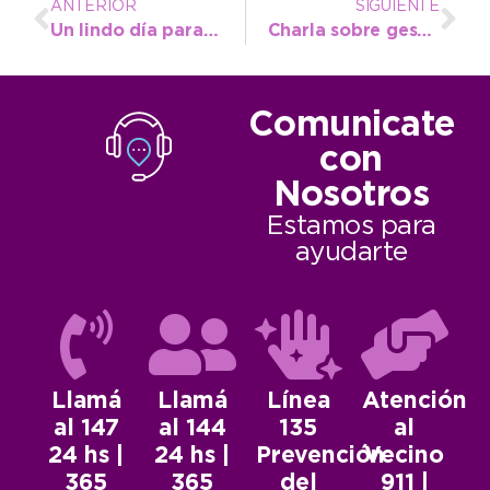
ANTERIOR
SIGUIENTE
Un lindo día para disfrutar al aire libre
Charla sobre gestión de envases vacíos de agroquímicos
Comunicate
con
Nosotros
Estamos para
ayudarte
Llamá
Llamá
Línea
Atención
al 147
al 144
135
al
24 hs |
24 hs |
Prevención
Vecino
365
365
del
911 |