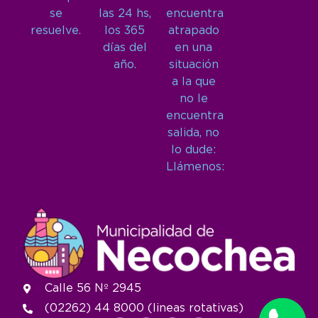
se
las 24 hs,
encuentra
resuelve.
los 365
atrapado
días del
en una
año.
situación
a la que
no le
encuentra
salida, no
lo dude:
Llámenos:
Calle 56 Nº 2945
(02262) 44 8000 (lineas rotativas)