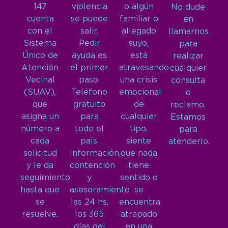
147
violencia
o algún
No dude
cuenta
se puede
familiar o
en
con el
salir.
allegado
llamarnos
Sistema
Pedir
suyo,
para
Único de
ayuda es
está
realizar
Atención
el primer
atravesando
cualquier
Vecinal
paso.
una crisis
consulta
(SUAV),
Teléfono
emocional
o
que
gratuito
de
reclamo.
asigna un
para
cualquier
Estamos
número a
todo el
tipo,
para
cada
país.
siente
atenderlo.
solicitud
Información,
que nada
y le da
contención
tiene
seguimiento
y
sentido o
hasta que
asesoramiento
se
se
las 24 hs,
encuentra
resuelve.
los 365
atrapado
días del
en una