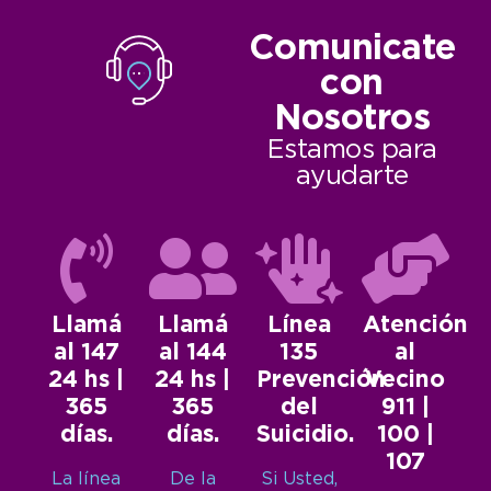
Comunicate
con
Nosotros
Estamos para
ayudarte
Llamá
Llamá
Línea
Atención
al 147
al 144
135
al
24 hs |
24 hs |
Prevención
Vecino
365
365
del
911 |
días.
días.
Suicidio.
100 |
107
La línea
De la
Si Usted,