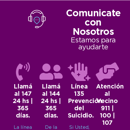
Comunicate
con
Nosotros
Estamos para
ayudarte
Llamá
Llamá
Línea
Atención
al 147
al 144
135
al
24 hs |
24 hs |
Prevención
Vecino
365
365
del
911 |
días.
días.
Suicidio.
100 |
107
La línea
De la
Si Usted,