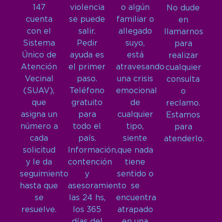
147
violencia
o algún
No dude
cuenta
se puede
familiar o
en
con el
salir.
allegado
llamarnos
Sistema
Pedir
suyo,
para
Único de
ayuda es
está
realizar
Atención
el primer
atravesando
cualquier
Vecinal
paso.
una crisis
consulta
(SUAV),
Teléfono
emocional
o
que
gratuito
de
reclamo.
asigna un
para
cualquier
Estamos
número a
todo el
tipo,
para
cada
país.
siente
atenderlo.
solicitud
Información,
que nada
y le da
contención
tiene
seguimiento
y
sentido o
hasta que
asesoramiento
se
se
las 24 hs,
encuentra
resuelve.
los 365
atrapado
días del
en una