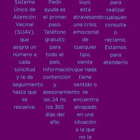
Sistema
Pedir
suyo,
para
Único de
ayuda es
está
realizar
Atención
el primer
atravesando
cualquier
Vecinal
paso.
una crisis
consulta
(SUAV),
Teléfono
emocional
o
que
gratuito
de
reclamo.
asigna un
para
cualquier
Estamos
número a
todo el
tipo,
para
cada
país.
siente
atenderlo.
solicitud
Información,
que nada
y le da
contención
tiene
seguimiento
y
sentido o
hasta que
asesoramiento
se
se
las 24 hs,
encuentra
resuelve.
los 365
atrapado
días del
en una
año.
situación
a la que
no le