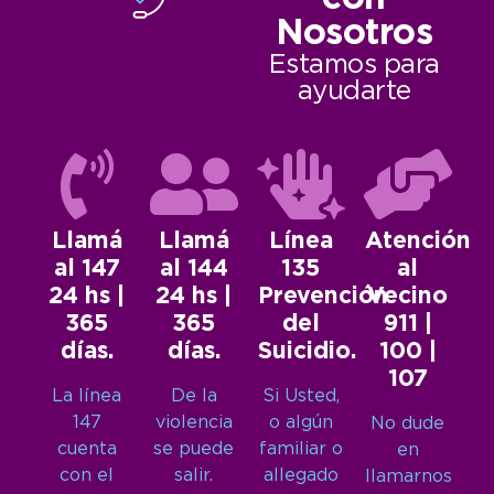
Nosotros
Estamos para
ayudarte
Llamá
Llamá
Línea
Atención
al 147
al 144
135
al
24 hs |
24 hs |
Prevención
Vecino
365
365
del
911 |
días.
días.
Suicidio.
100 |
107
La línea
De la
Si Usted,
147
violencia
o algún
No dude
cuenta
se puede
familiar o
en
con el
salir.
allegado
llamarnos