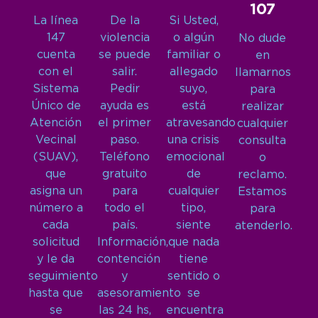
107
La línea
De la
Si Usted,
147
violencia
o algún
No dude
cuenta
se puede
familiar o
en
con el
salir.
allegado
llamarnos
Sistema
Pedir
suyo,
para
Único de
ayuda es
está
realizar
Atención
el primer
atravesando
cualquier
Vecinal
paso.
una crisis
consulta
(SUAV),
Teléfono
emocional
o
que
gratuito
de
reclamo.
asigna un
para
cualquier
Estamos
número a
todo el
tipo,
para
cada
país.
siente
atenderlo.
solicitud
Información,
que nada
y le da
contención
tiene
seguimiento
y
sentido o
hasta que
asesoramiento
se
se
las 24 hs,
encuentra