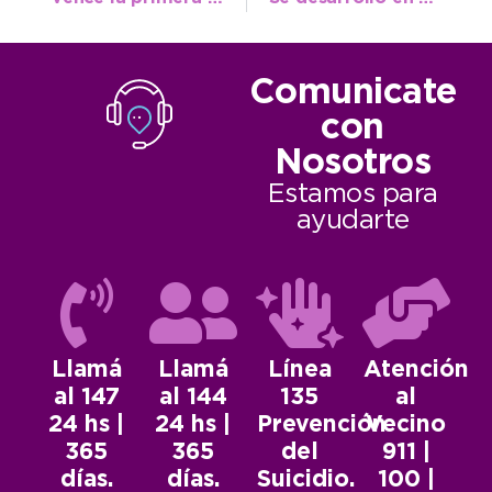
Comunicate
con
Nosotros
Estamos para
ayudarte
Llamá
Llamá
Línea
Atención
al 147
al 144
135
al
24 hs |
24 hs |
Prevención
Vecino
365
365
del
911 |
días.
días.
Suicidio.
100 |