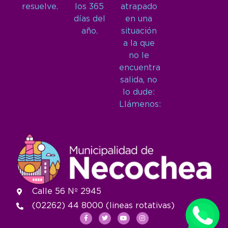
resuelve.
los 365
atrapado
días del
en una
año.
situación
a la que
no le
encuentra
salida, no
lo dude:
Llámenos:
Calle 56 Nº 2945
(02262) 44 8000 (lineas rotativas)