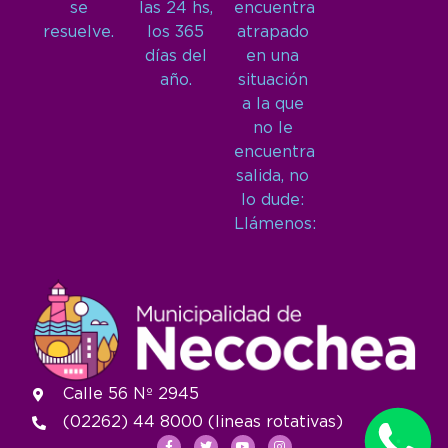
se
las 24 hs,
encuentra
resuelve.
los 365
atrapado
días del
en una
año.
situación
a la que
no le
encuentra
salida, no
lo dude:
Llámenos:
Calle 56 Nº 2945
(02262) 44 8000 (lineas rotativas)