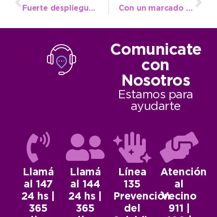
Fuerte despliegue del EMSUR en caminos rurales de todo el distrito
Con un marcado aumento de inscriptos inicia la etapa local de los Juegos Bonaerenses en Cultura
Comunicate
con
Nosotros
Estamos para
ayudarte
Llamá
Llamá
Línea
Atención
al 147
al 144
135
al
24 hs |
24 hs |
Prevención
Vecino
365
365
del
911 |