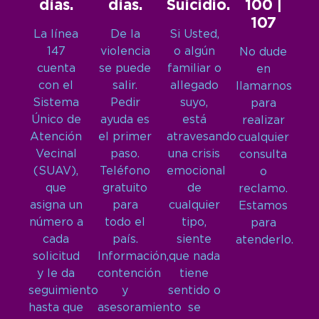
días.
días.
Suicidio.
100 |
107
La línea
De la
Si Usted,
147
violencia
o algún
No dude
cuenta
se puede
familiar o
en
con el
salir.
allegado
llamarnos
Sistema
Pedir
suyo,
para
Único de
ayuda es
está
realizar
Atención
el primer
atravesando
cualquier
Vecinal
paso.
una crisis
consulta
(SUAV),
Teléfono
emocional
o
que
gratuito
de
reclamo.
asigna un
para
cualquier
Estamos
número a
todo el
tipo,
para
cada
país.
siente
atenderlo.
solicitud
Información,
que nada
y le da
contención
tiene
seguimiento
y
sentido o
hasta que
asesoramiento
se