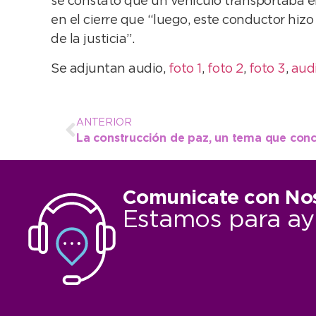
se constató que un vehículo transportaba el
en el cierre que “luego, este conductor hizo
de la justicia”.
Se adjuntan audio,
foto 1
,
foto 2
,
foto 3
,
aud
ANTERIOR
La construcción de paz, un tema que conc
Comunicate con No
Estamos para ay