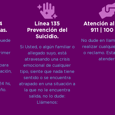
4
Línea 135
Atención al
as.
Prevención del
911 | 100
Suicidio.
puede
No dude en llam
realizar cualqui
Si Usted, o algún familiar o
primer
o reclamo. Est
allegado suyo, está
atender
atravesando una crisis
 para
emocional de cualquier
ación,
tipo, siente que nada tiene
sentido o se encuentra
24 hs,
atrapado en una situación a
año.
la que no le encuentra
salida, no lo dude:
Llámenos: