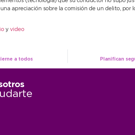
ementos (tecnología) que su conductor no supo justif
 una apreciación sobre la comisión de un delito, por 
io
y
video
ierne a todos
Planifican se
sotros
udarte