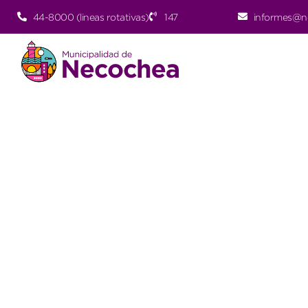
44-8000 (lineas rotativas)
147
informes@n