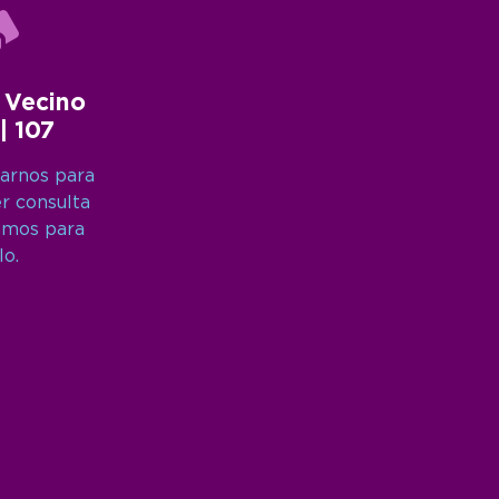
 Vecino
 | 107
arnos para
er consulta
amos para
lo.