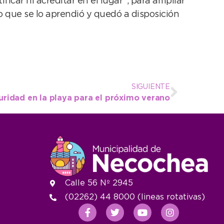
icar ni acreditar en el lugar”, para ampliar
lo que se lo aprendió y quedó a disposición
SIGUIENTE
guridad en la playa para el próximo verano
Calle 56 Nº 2945
(02262) 44 8000 (lineas rotativas)