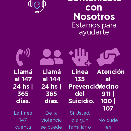
con
Nosotros
Estamos para
ayudarte
Llamá
Llamá
Línea
Atención
al 147
al 144
135
al
24 hs |
24 hs |
Prevención
Vecino
365
365
del
911 |
días.
días.
Suicidio.
100 |
107
La línea
De la
Si Usted,
147
violencia
o algún
No dude
cuenta
se puede
familiar o
en