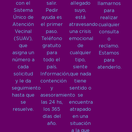
con el
salir.
allegado
llamarnos
Sistema
Pedir
suyo,
para
Único de
ayuda es
está
realizar
Atención
el primer
atravesando
cualquier
Vecinal
paso.
una crisis
consulta
(SUAV),
Teléfono
emocional
o
que
gratuito
de
reclamo.
asigna un
para
cualquier
Estamos
número a
todo el
tipo,
para
cada
país.
siente
atenderlo.
solicitud
Información,
que nada
y le da
contención
tiene
seguimiento
y
sentido o
hasta que
asesoramiento
se
se
las 24 hs,
encuentra
resuelve.
los 365
atrapado
días del
en una
año.
situación
a la que