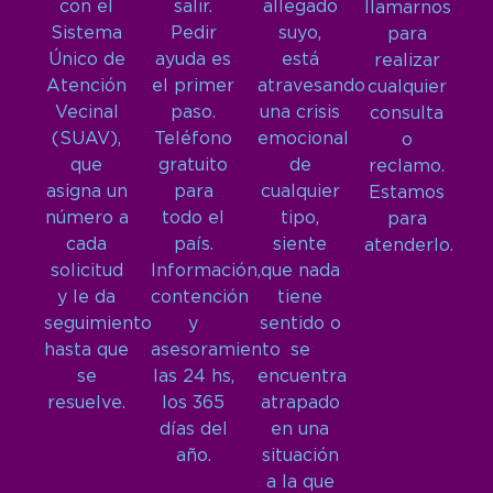
con el
salir.
allegado
llamarnos
Sistema
Pedir
suyo,
para
Único de
ayuda es
está
realizar
Atención
el primer
atravesando
cualquier
Vecinal
paso.
una crisis
consulta
(SUAV),
Teléfono
emocional
o
que
gratuito
de
reclamo.
asigna un
para
cualquier
Estamos
número a
todo el
tipo,
para
cada
país.
siente
atenderlo.
solicitud
Información,
que nada
y le da
contención
tiene
seguimiento
y
sentido o
hasta que
asesoramiento
se
se
las 24 hs,
encuentra
resuelve.
los 365
atrapado
días del
en una
año.
situación
a la que