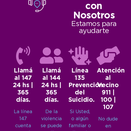
con
Nosotros
Estamos para
ayudarte
Llamá
Llamá
Línea
Atención
al 147
al 144
135
al
24 hs |
24 hs |
Prevención
Vecino
365
365
del
911 |
días.
días.
Suicidio.
100 |
107
La línea
De la
Si Usted,
147
violencia
o algún
No dude
cuenta
se puede
familiar o
en