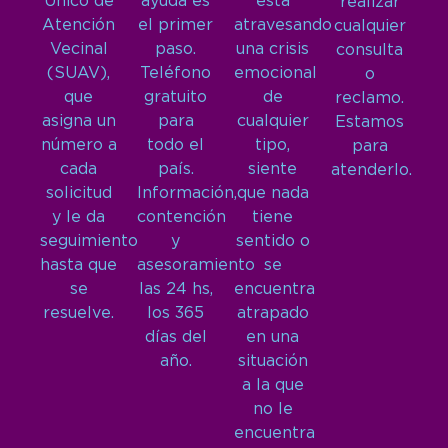
Único de
ayuda es
está
realizar
Atención
el primer
atravesando
cualquier
Vecinal
paso.
una crisis
consulta
(SUAV),
Teléfono
emocional
o
que
gratuito
de
reclamo.
asigna un
para
cualquier
Estamos
número a
todo el
tipo,
para
cada
país.
siente
atenderlo.
solicitud
Información,
que nada
y le da
contención
tiene
seguimiento
y
sentido o
hasta que
asesoramiento
se
se
las 24 hs,
encuentra
resuelve.
los 365
atrapado
días del
en una
año.
situación
a la que
no le
encuentra