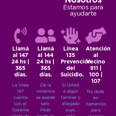
Nosotros
Estamos para
ayudarte
Llamá
Llamá
Línea
Atención
al 147
al 144
135
al
24 hs |
24 hs |
Prevención
Vecino
365
365
del
911 |
días.
días.
Suicidio.
100 |
107
La línea
De la
Si Usted,
147
violencia
o algún
No dude
cuenta
se puede
familiar o
en
con el
salir.
allegado
llamarnos
Sistema
Pedir
suyo,
para