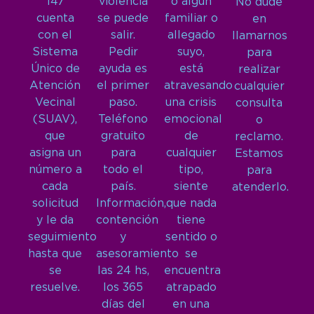
147
violencia
o algún
No dude
cuenta
se puede
familiar o
en
con el
salir.
allegado
llamarnos
Sistema
Pedir
suyo,
para
Único de
ayuda es
está
realizar
Atención
el primer
atravesando
cualquier
Vecinal
paso.
una crisis
consulta
(SUAV),
Teléfono
emocional
o
que
gratuito
de
reclamo.
asigna un
para
cualquier
Estamos
número a
todo el
tipo,
para
cada
país.
siente
atenderlo.
solicitud
Información,
que nada
y le da
contención
tiene
seguimiento
y
sentido o
hasta que
asesoramiento
se
se
las 24 hs,
encuentra
resuelve.
los 365
atrapado
días del
en una