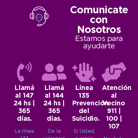
Comunicate
con
Nosotros
Estamos para
ayudarte
Llamá
Llamá
Línea
Atención
al 147
al 144
135
al
24 hs |
24 hs |
Prevención
Vecino
365
365
del
911 |
días.
días.
Suicidio.
100 |
107
La línea
De la
Si Usted,