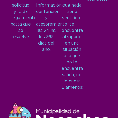
solicitud
Información,
que nada
y le da
contención
tiene
seguimiento
y
sentido o
hasta que
asesoramiento
se
se
las 24 hs,
encuentra
resuelve.
los 365
atrapado
días del
en una
año.
situación
a la que
no le
encuentra
salida, no
lo dude:
Llámenos: