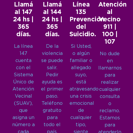
Llamá
Llamá
Línea
Atención
al 147
al 144
135
al
24 hs |
24 hs |
Prevención
Vecino
365
365
del
911 |
días.
días.
Suicidio.
100 |
107
La línea
De la
Si Usted,
147
violencia
o algún
No dude
cuenta
se puede
familiar o
en
con el
salir.
allegado
llamarnos
Sistema
Pedir
suyo,
para
Único de
ayuda es
está
realizar
Atención
el primer
atravesando
cualquier
Vecinal
paso.
una crisis
consulta
(SUAV),
Teléfono
emocional
o
que
gratuito
de
reclamo.
asigna un
para
cualquier
Estamos
número a
todo el
tipo,
para
cada
país.
siente
atenderlo.