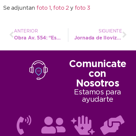
Se adjuntan
foto 1
,
foto 2
y
foto 3
ANTERIOR
SIGUIENTE
Obra Av. 554: “Está culminada en un 80 porciento”
Jornada de lloviznas y alta humedad
Comunicate
con
Nosotros
Estamos para
ayudarte