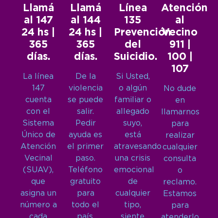
Llamá
Llamá
Línea
Atención
al 147
al 144
135
al
24 hs |
24 hs |
Prevención
Vecino
365
365
del
911 |
días.
días.
Suicidio.
100 |
107
La línea
De la
Si Usted,
147
violencia
o algún
No dude
cuenta
se puede
familiar o
en
con el
salir.
allegado
llamarnos
Sistema
Pedir
suyo,
para
Único de
ayuda es
está
realizar
Atención
el primer
atravesando
cualquier
Vecinal
paso.
una crisis
consulta
(SUAV),
Teléfono
emocional
o
que
gratuito
de
reclamo.
asigna un
para
cualquier
Estamos
número a
todo el
tipo,
para
cada
país.
siente
atenderlo.