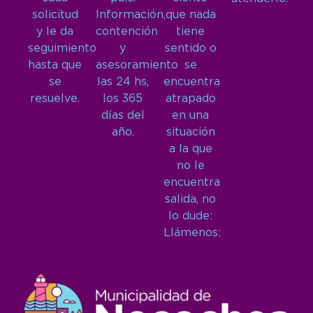
solicitud
Información,
que nada
y le da
contención
tiene
seguimiento
y
sentido o
hasta que
asesoramiento
se
se
las 24 hs,
encuentra
resuelve.
los 365
atrapado
días del
en una
año.
situación
a la que
no le
encuentra
salida, no
lo dude:
Llámenos: