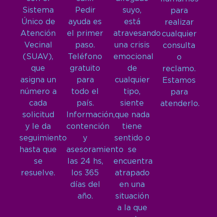
Sistema
Pedir
suyo,
para
Único de
ayuda es
está
realizar
Atención
el primer
atravesando
cualquier
Vecinal
paso.
una crisis
consulta
(SUAV),
Teléfono
emocional
o
que
gratuito
de
reclamo.
asigna un
para
cualquier
Estamos
número a
todo el
tipo,
para
cada
país.
siente
atenderlo.
solicitud
Información,
que nada
y le da
contención
tiene
seguimiento
y
sentido o
hasta que
asesoramiento
se
se
las 24 hs,
encuentra
resuelve.
los 365
atrapado
días del
en una
año.
situación
a la que