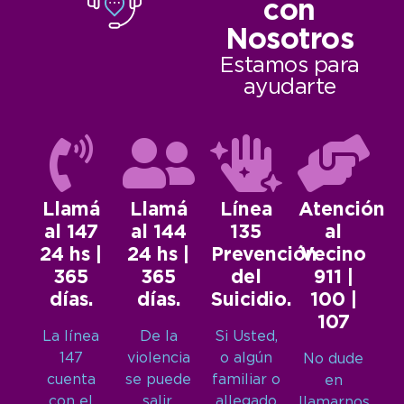
con
Nosotros
Estamos para
ayudarte
Llamá
Llamá
Línea
Atención
al 147
al 144
135
al
24 hs |
24 hs |
Prevención
Vecino
365
365
del
911 |
días.
días.
Suicidio.
100 |
107
La línea
De la
Si Usted,
147
violencia
o algún
No dude
cuenta
se puede
familiar o
en
con el
salir.
allegado
llamarnos