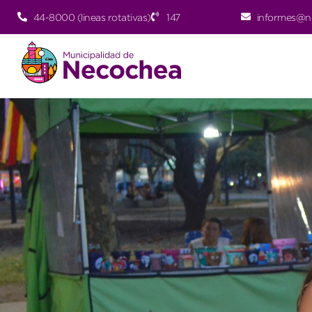
44-8000 (lineas rotativas)
147
informes@n