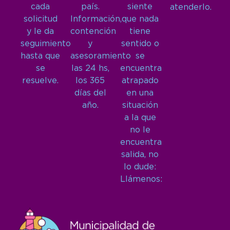
cada
país.
siente
atenderlo.
solicitud
Información,
que nada
y le da
contención
tiene
seguimiento
y
sentido o
hasta que
asesoramiento
se
se
las 24 hs,
encuentra
resuelve.
los 365
atrapado
días del
en una
año.
situación
a la que
no le
encuentra
salida, no
lo dude:
Llámenos: