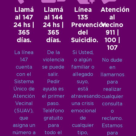
Llamá
Llamá
Línea
Atención
al 147
al 144
135
al
24 hs |
24 hs |
Prevención
Vecino
365
365
del
911 |
días.
días.
Suicidio.
100 |
107
La línea
De la
Si Usted,
147
violencia
o algún
No dude
cuenta
se puede
familiar o
en
con el
salir.
allegado
llamarnos
Sistema
Pedir
suyo,
para
Único de
ayuda es
está
realizar
Atención
el primer
atravesando
cualquier
Vecinal
paso.
una crisis
consulta
(SUAV),
Teléfono
emocional
o
que
gratuito
de
reclamo.
asigna un
para
cualquier
Estamos
número a
todo el
tipo,
para