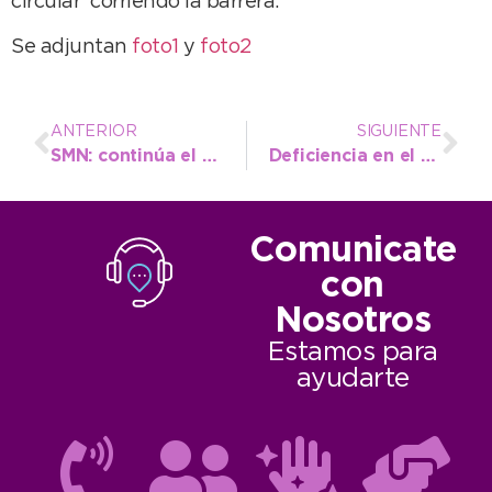
circular corriendo la barrera.
Se adjuntan
foto1
y
foto2
ANTERIOR
SIGUIENTE
SMN: continúa el alerta meteorológico por vientos intensos
Deficiencia en el suministro de agua en la zona del Barrio Estación Quequén
Comunicate
con
Nosotros
Estamos para
ayudarte