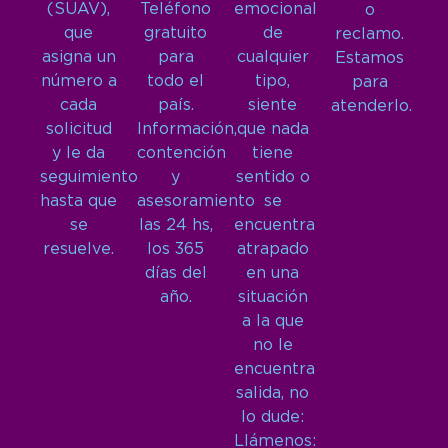
(SUAV),
Teléfono
emocional
o
que
gratuito
de
reclamo.
asigna un
para
cualquier
Estamos
número a
todo el
tipo,
para
cada
país.
siente
atenderlo.
solicitud
Información,
que nada
y le da
contención
tiene
seguimiento
y
sentido o
hasta que
asesoramiento
se
se
las 24 hs,
encuentra
resuelve.
los 365
atrapado
días del
en una
año.
situación
a la que
no le
encuentra
salida, no
lo dude:
Llámenos: