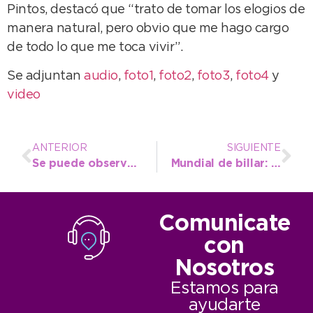
Pintos, destacó que “trato de tomar los elogios de
manera natural, pero obvio que me hago cargo
de todo lo que me toca vivir”.
Se adjuntan
audio
,
foto1
,
foto2
,
foto3
,
foto4
y
video
ANTERIOR
SIGUIENTE
Se puede observar la muestra fotográfica “Miradas” en el hall municipal
Mundial de billar: López entregó el premio de campeón al cordobés Martinotti
Comunicate
con
Nosotros
Estamos para
ayudarte