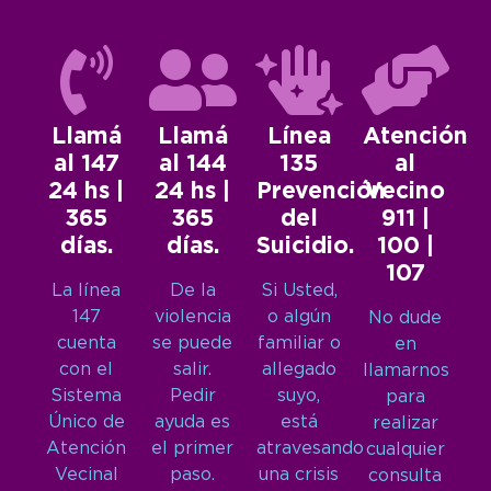
Llamá
Llamá
Línea
Atención
al 147
al 144
135
al
24 hs |
24 hs |
Prevención
Vecino
365
365
del
911 |
días.
días.
Suicidio.
100 |
107
La línea
De la
Si Usted,
147
violencia
o algún
No dude
cuenta
se puede
familiar o
en
con el
salir.
allegado
llamarnos
Sistema
Pedir
suyo,
para
Único de
ayuda es
está
realizar
Atención
el primer
atravesando
cualquier
Vecinal
paso.
una crisis
consulta