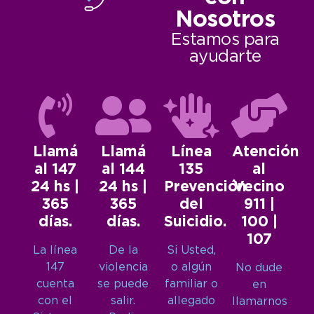
Nosotros
Estamos para
ayudarte
Llamá
Llamá
Línea
Atención
al 147
al 144
135
al
24 hs |
24 hs |
Prevención
Vecino
365
365
del
911 |
días.
días.
Suicidio.
100 |
107
La línea
De la
Si Usted,
147
violencia
o algún
No dude
cuenta
se puede
familiar o
en
con el
salir.
allegado
llamarnos