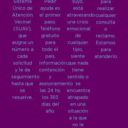
Sistema
Pedir
suyo,
para
Único de
ayuda es
está
realizar
Atención
el primer
atravesando
cualquier
Vecinal
paso.
una crisis
consulta
(SUAV),
Teléfono
emocional
o
que
gratuito
de
reclamo.
asigna un
para
cualquier
Estamos
número a
todo el
tipo,
para
cada
país.
siente
atenderlo.
solicitud
Información,
que nada
y le da
contención
tiene
seguimiento
y
sentido o
hasta que
asesoramiento
se
se
las 24 hs,
encuentra
resuelve.
los 365
atrapado
días del
en una
año.
situación
a la que
no le