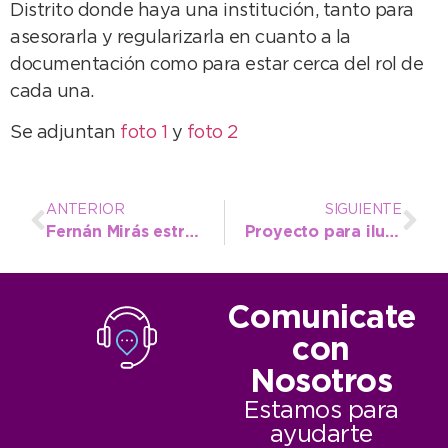
Distrito donde haya una institución, tanto para
asesorarla y regularizarla en cuanto a la
documentación como para estar cerca del rol de
cada una.
Se adjuntan
foto 1
y
foto 2
ANTERIOR
SIGUIENTE
Fernán Mirás estrenará su ópera prima como director en Necochea
Proyecto para iluminar con energía renovable los pasillos de los hospitales municipales
Comunicate
con
Nosotros
Estamos para
ayudarte