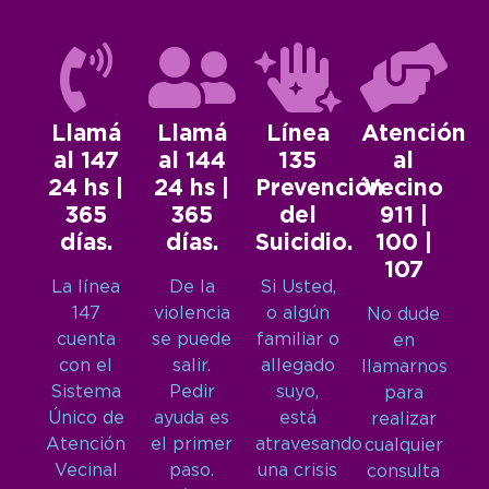
Llamá
Llamá
Línea
Atención
al 147
al 144
135
al
24 hs |
24 hs |
Prevención
Vecino
365
365
del
911 |
días.
días.
Suicidio.
100 |
107
La línea
De la
Si Usted,
147
violencia
o algún
No dude
cuenta
se puede
familiar o
en
con el
salir.
allegado
llamarnos
Sistema
Pedir
suyo,
para
Único de
ayuda es
está
realizar
Atención
el primer
atravesando
cualquier
Vecinal
paso.
una crisis
consulta