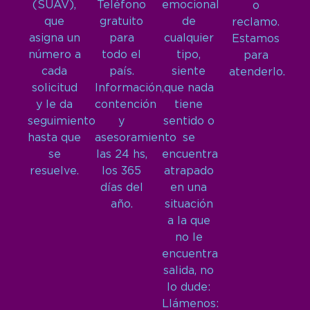
(SUAV),
Teléfono
emocional
o
que
gratuito
de
reclamo.
asigna un
para
cualquier
Estamos
número a
todo el
tipo,
para
cada
país.
siente
atenderlo.
solicitud
Información,
que nada
y le da
contención
tiene
seguimiento
y
sentido o
hasta que
asesoramiento
se
se
las 24 hs,
encuentra
resuelve.
los 365
atrapado
días del
en una
año.
situación
a la que
no le
encuentra
salida, no
lo dude:
Llámenos: