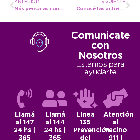
ANTERIOR
SIGUIENTE
Más personas con discapacidad ingresan de manera efectiva a trabajar en el municipio
Conocé las actividades a través de la agenda actualizada
Comunicate
con
Nosotros
Estamos para
ayudarte
Llamá
Llamá
Línea
Atención
al 147
al 144
135
al
24 hs |
24 hs |
Prevención
Vecino
365
365
del
911 |