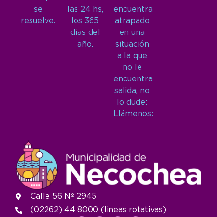
se
las 24 hs,
encuentra
resuelve.
los 365
atrapado
días del
en una
año.
situación
a la que
no le
encuentra
salida, no
lo dude:
Llámenos:
Calle 56 Nº 2945
(02262) 44 8000 (lineas rotativas)