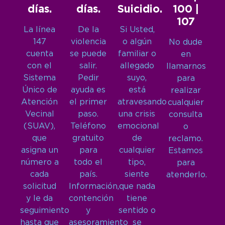
días.
días.
Suicidio.
100 |
107
La línea
De la
Si Usted,
147
violencia
o algún
No dude
cuenta
se puede
familiar o
en
con el
salir.
allegado
llamarnos
Sistema
Pedir
suyo,
para
Único de
ayuda es
está
realizar
Atención
el primer
atravesando
cualquier
Vecinal
paso.
una crisis
consulta
(SUAV),
Teléfono
emocional
o
que
gratuito
de
reclamo.
asigna un
para
cualquier
Estamos
número a
todo el
tipo,
para
cada
país.
siente
atenderlo.
solicitud
Información,
que nada
y le da
contención
tiene
seguimiento
y
sentido o
hasta que
asesoramiento
se