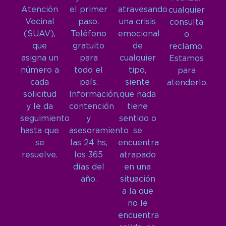
Atención
el primer
atravesando
cualquier
Vecinal
paso.
una crisis
consulta
(SUAV),
Teléfono
emocional
o
que
gratuito
de
reclamo.
asigna un
para
cualquier
Estamos
número a
todo el
tipo,
para
cada
país.
siente
atenderlo.
solicitud
Información,
que nada
y le da
contención
tiene
seguimiento
y
sentido o
hasta que
asesoramiento
se
se
las 24 hs,
encuentra
resuelve.
los 365
atrapado
días del
en una
año.
situación
a la que
no le
encuentra