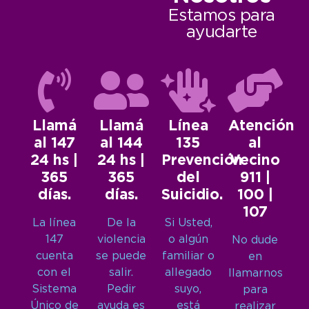
Estamos para
ayudarte
Llamá
Llamá
Línea
Atención
al 147
al 144
135
al
24 hs |
24 hs |
Prevención
Vecino
365
365
del
911 |
días.
días.
Suicidio.
100 |
107
La línea
De la
Si Usted,
147
violencia
o algún
No dude
cuenta
se puede
familiar o
en
con el
salir.
allegado
llamarnos
Sistema
Pedir
suyo,
para
Único de
ayuda es
está
realizar