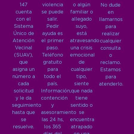
147
violencia
o algún
No dude
cuenta
se puede
familiar o
en
con el
salir.
allegado
llamarnos
Sistema
Pedir
suyo,
para
Único de
ayuda es
está
realizar
Atención
el primer
atravesando
cualquier
Vecinal
paso.
una crisis
consulta
(SUAV),
Teléfono
emocional
o
que
gratuito
de
reclamo.
asigna un
para
cualquier
Estamos
número a
todo el
tipo,
para
cada
país.
siente
atenderlo.
solicitud
Información,
que nada
y le da
contención
tiene
seguimiento
y
sentido o
hasta que
asesoramiento
se
se
las 24 hs,
encuentra
resuelve.
los 365
atrapado