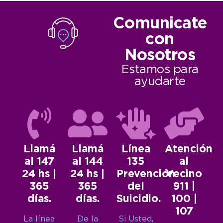
Comunicate
con
Nosotros
Estamos para
ayudarte
Llamá
Llamá
Línea
Atención
al 147
al 144
135
al
24 hs |
24 hs |
Prevención
Vecino
365
365
del
911 |
días.
días.
Suicidio.
100 |
107
La línea
De la
Si Usted,