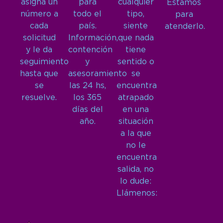
asigna un
para
cualquier
Estamos
número a
todo el
tipo,
para
cada
país.
siente
atenderlo.
solicitud
Información,
que nada
y le da
contención
tiene
seguimiento
y
sentido o
hasta que
asesoramiento
se
se
las 24 hs,
encuentra
resuelve.
los 365
atrapado
días del
en una
año.
situación
a la que
no le
encuentra
salida, no
lo dude:
Llámenos: