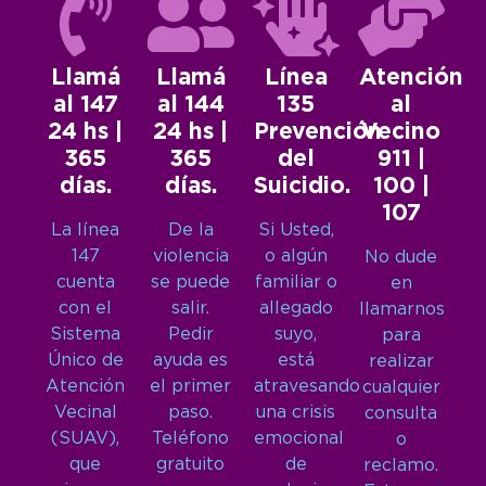
Llamá
Llamá
Línea
Atención
al 147
al 144
135
al
24 hs |
24 hs |
Prevención
Vecino
365
365
del
911 |
días.
días.
Suicidio.
100 |
107
La línea
De la
Si Usted,
147
violencia
o algún
No dude
cuenta
se puede
familiar o
en
con el
salir.
allegado
llamarnos
Sistema
Pedir
suyo,
para
Único de
ayuda es
está
realizar
Atención
el primer
atravesando
cualquier
Vecinal
paso.
una crisis
consulta
(SUAV),
Teléfono
emocional
o
que
gratuito
de
reclamo.