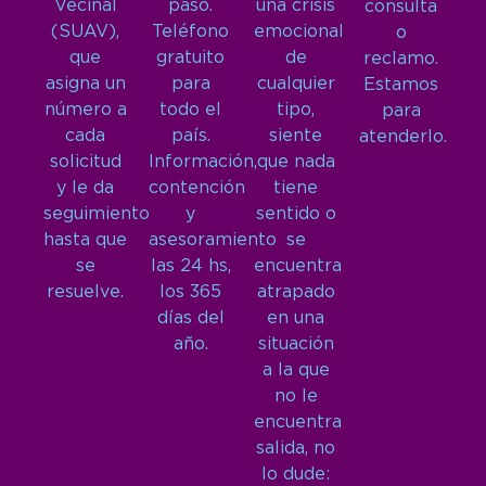
Vecinal
paso.
una crisis
consulta
(SUAV),
Teléfono
emocional
o
que
gratuito
de
reclamo.
asigna un
para
cualquier
Estamos
número a
todo el
tipo,
para
cada
país.
siente
atenderlo.
solicitud
Información,
que nada
y le da
contención
tiene
seguimiento
y
sentido o
hasta que
asesoramiento
se
se
las 24 hs,
encuentra
resuelve.
los 365
atrapado
días del
en una
año.
situación
a la que
no le
encuentra
salida, no
lo dude: