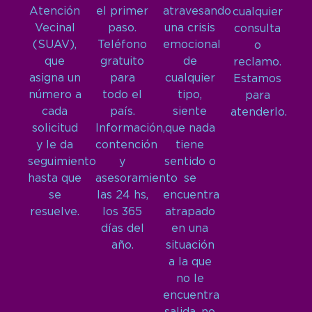
Atención
el primer
atravesando
cualquier
Vecinal
paso.
una crisis
consulta
(SUAV),
Teléfono
emocional
o
que
gratuito
de
reclamo.
asigna un
para
cualquier
Estamos
número a
todo el
tipo,
para
cada
país.
siente
atenderlo.
solicitud
Información,
que nada
y le da
contención
tiene
seguimiento
y
sentido o
hasta que
asesoramiento
se
se
las 24 hs,
encuentra
resuelve.
los 365
atrapado
días del
en una
año.
situación
a la que
no le
encuentra