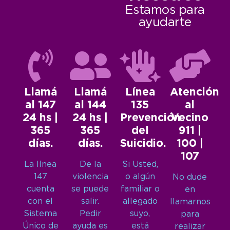
Estamos para
ayudarte
Llamá
Llamá
Línea
Atención
al 147
al 144
135
al
24 hs |
24 hs |
Prevención
Vecino
365
365
del
911 |
días.
días.
Suicidio.
100 |
107
La línea
De la
Si Usted,
147
violencia
o algún
No dude
cuenta
se puede
familiar o
en
con el
salir.
allegado
llamarnos
Sistema
Pedir
suyo,
para
Único de
ayuda es
está
realizar