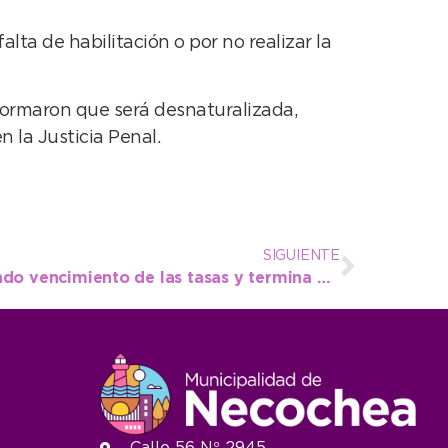
alta de habilitación o por no realizar la
formaron que será desnaturalizada,
 la Justicia Penal.
SIGUIENTE
Este lunes opera el segundo vencimiento de las tasas y termina el plazo para sumarse a la moratoria