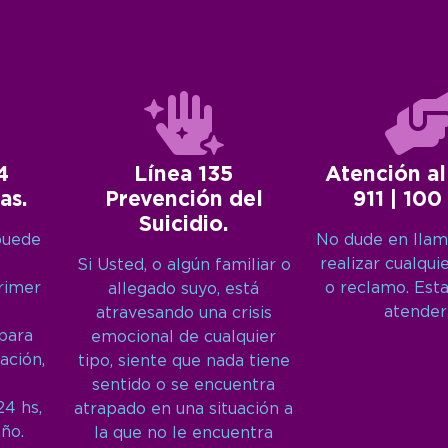
4
Línea 135
Atención al
as.
Prevención del
911 | 100
Suicidio.
puede
No dude en llam
realizar cualqui
Si Usted, o algún familiar o
primer
o reclamo. Est
allegado suyo, está
atender
atravesando una crisis
 para
emocional de cualquier
ación,
tipo, siente que nada tiene
sentido o se encuentra
24 hs,
atrapado en una situación a
año.
la que no le encuentra