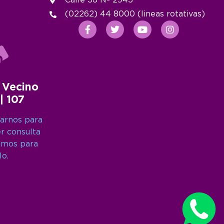
Calle 56 Nº 2945
(02262) 44 8000 (lineas rotativas)
 Vecino
 | 107
arnos para
er consulta
amos para
lo.