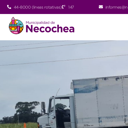
44-8000 (lineas rotativas)
147
informes@n