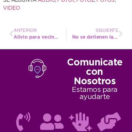
SE ADJUNTA
AUDIO
,
FOTO1
,
FOTO2
,
FOTO3
,
VIDEO
ANTERIOR
SIGUIENTE
Alivio para vecinos del interior: Transitabilidad restablecida en la Ruta 80
No se detienen las tareas de repavimentación en las calles de la ciudad
Comunicate
con
Nosotros
Estamos para
ayudarte