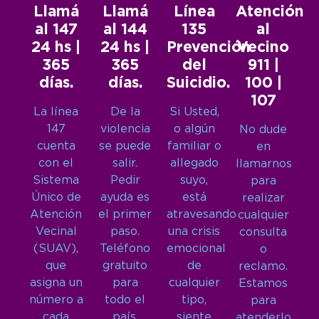
Llamá
Llamá
Línea
Atención
al 147
al 144
135
al
24 hs |
24 hs |
Prevención
Vecino
365
365
del
911 |
días.
días.
Suicidio.
100 |
107
La línea
De la
Si Usted,
147
violencia
o algún
No dude
cuenta
se puede
familiar o
en
con el
salir.
allegado
llamarnos
Sistema
Pedir
suyo,
para
Único de
ayuda es
está
realizar
Atención
el primer
atravesando
cualquier
Vecinal
paso.
una crisis
consulta
(SUAV),
Teléfono
emocional
o
que
gratuito
de
reclamo.
asigna un
para
cualquier
Estamos
número a
todo el
tipo,
para
cada
país.
siente
atenderlo.