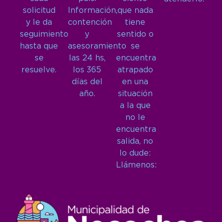
solicitud
Información,
que nada
y le da
contención
tiene
seguimiento
y
sentido o
hasta que
asesoramiento
se
se
las 24 hs,
encuentra
resuelve.
los 365
atrapado
días del
en una
año.
situación
a la que
no le
encuentra
salida, no
lo dude:
Llámenos: