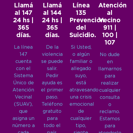
Llamá
Llamá
Línea
Atención
al 147
al 144
135
al
24 hs |
24 hs |
Prevención
Vecino
365
365
del
911 |
días.
días.
Suicidio.
100 |
107
La línea
De la
Si Usted,
147
violencia
o algún
No dude
cuenta
se puede
familiar o
en
con el
salir.
allegado
llamarnos
Sistema
Pedir
suyo,
para
Único de
ayuda es
está
realizar
Atención
el primer
atravesando
cualquier
Vecinal
paso.
una crisis
consulta
(SUAV),
Teléfono
emocional
o
que
gratuito
de
reclamo.
asigna un
para
cualquier
Estamos
número a
todo el
tipo,
para
cada
país.
siente