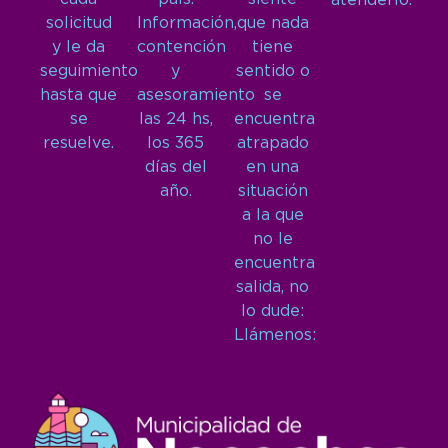
atenderlo.
solicitud
Información,
que nada
y le da
contención
tiene
seguimiento
y
sentido o
hasta que
asesoramiento
se
se
las 24 hs,
encuentra
resuelve.
los 365
atrapado
días del
en una
año.
situación
a la que
no le
encuentra
salida, no
lo dude:
Llámenos: