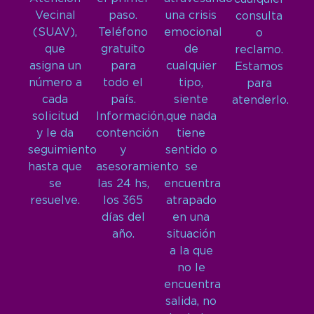
Vecinal
paso.
una crisis
consulta
(SUAV),
Teléfono
emocional
o
que
gratuito
de
reclamo.
asigna un
para
cualquier
Estamos
número a
todo el
tipo,
para
cada
país.
siente
atenderlo.
solicitud
Información,
que nada
y le da
contención
tiene
seguimiento
y
sentido o
hasta que
asesoramiento
se
se
las 24 hs,
encuentra
resuelve.
los 365
atrapado
días del
en una
año.
situación
a la que
no le
encuentra
salida, no