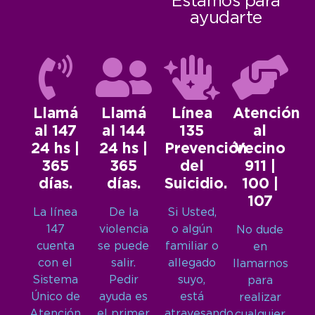
Estamos para
ayudarte
Llamá
Llamá
Línea
Atención
al 147
al 144
135
al
24 hs |
24 hs |
Prevención
Vecino
365
365
del
911 |
días.
días.
Suicidio.
100 |
107
La línea
De la
Si Usted,
147
violencia
o algún
No dude
cuenta
se puede
familiar o
en
con el
salir.
allegado
llamarnos
Sistema
Pedir
suyo,
para
Único de
ayuda es
está
realizar
Atención
el primer
atravesando
cualquier