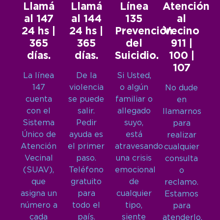
Llamá
Llamá
Línea
Atención
al 147
al 144
135
al
24 hs |
24 hs |
Prevención
Vecino
365
365
del
911 |
días.
días.
Suicidio.
100 |
107
La línea
De la
Si Usted,
147
violencia
o algún
No dude
cuenta
se puede
familiar o
en
con el
salir.
allegado
llamarnos
Sistema
Pedir
suyo,
para
Único de
ayuda es
está
realizar
Atención
el primer
atravesando
cualquier
Vecinal
paso.
una crisis
consulta
(SUAV),
Teléfono
emocional
o
que
gratuito
de
reclamo.
asigna un
para
cualquier
Estamos
número a
todo el
tipo,
para
cada
país.
siente
atenderlo.