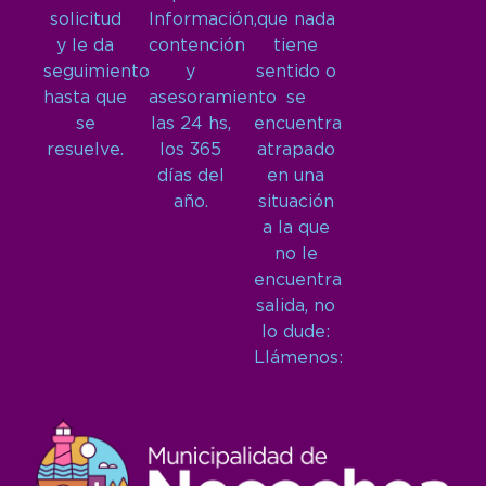
solicitud
Información,
que nada
y le da
contención
tiene
seguimiento
y
sentido o
hasta que
asesoramiento
se
se
las 24 hs,
encuentra
resuelve.
los 365
atrapado
días del
en una
año.
situación
a la que
no le
encuentra
salida, no
lo dude:
Llámenos: