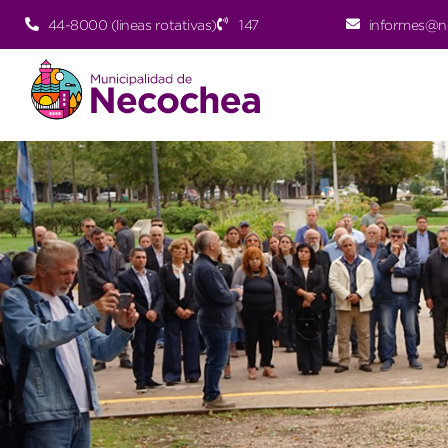
44-8000 (lineas rotativas)
147
informes@n