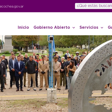
ecochea.gov.ar
Inicio
Gobierno Abierto
Servicios
G