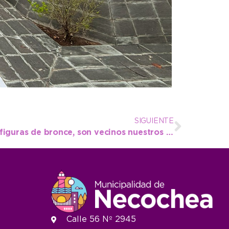
SIGUIENTE
“Nuestros héroes no son figuras de bronce, son vecinos nuestros y no nos alcanzará la vida para agradecerles”
Calle 56 Nº 2945