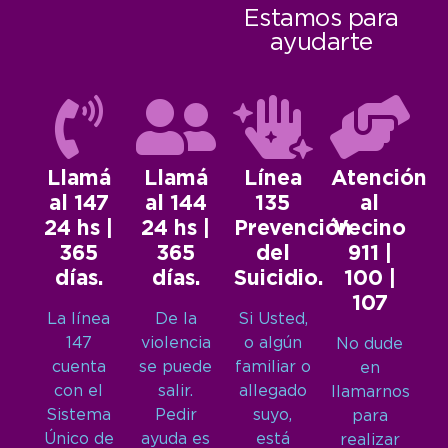
Estamos para
ayudarte
Llamá
Llamá
Línea
Atención
al 147
al 144
135
al
24 hs |
24 hs |
Prevención
Vecino
365
365
del
911 |
días.
días.
Suicidio.
100 |
107
La línea
De la
Si Usted,
147
violencia
o algún
No dude
cuenta
se puede
familiar o
en
con el
salir.
allegado
llamarnos
Sistema
Pedir
suyo,
para
Único de
ayuda es
está
realizar