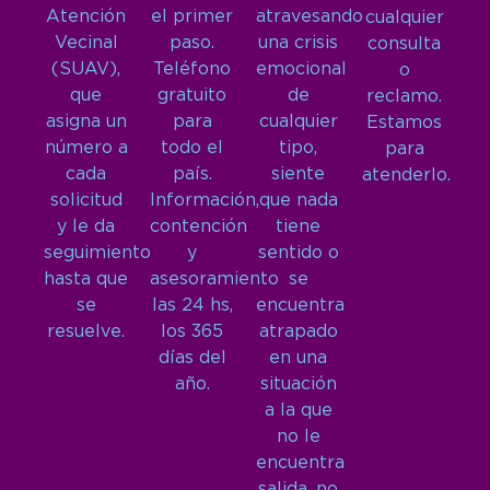
Atención
el primer
atravesando
cualquier
Vecinal
paso.
una crisis
consulta
(SUAV),
Teléfono
emocional
o
que
gratuito
de
reclamo.
asigna un
para
cualquier
Estamos
número a
todo el
tipo,
para
cada
país.
siente
atenderlo.
solicitud
Información,
que nada
y le da
contención
tiene
seguimiento
y
sentido o
hasta que
asesoramiento
se
se
las 24 hs,
encuentra
resuelve.
los 365
atrapado
días del
en una
año.
situación
a la que
no le
encuentra
salida, no