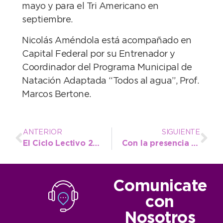
mayo y para el Tri Americano en
septiembre.
Nicolás Améndola está acompañado en
Capital Federal por su Entrenador y
Coordinador del Programa Municipal de
Natación Adaptada “Todos al agua”, Prof.
Marcos Bertone.
ANTERIOR
SIGUIENTE
El Ciclo Lectivo 2025 se abrió a pura emoción con la inauguración del Jardín N° 919
Con la presencia del Intendente, el Jardín Municipal “Lassalle” dio inicio al año educativo
Comunicate
con
Nosotros