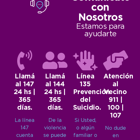
con
Nosotros
Estamos para
ayudarte
Llamá
Llamá
Línea
Atención
al 147
al 144
135
al
24 hs |
24 hs |
Prevención
Vecino
365
365
del
911 |
días.
días.
Suicidio.
100 |
107
La línea
De la
Si Usted,
147
violencia
o algún
No dude
cuenta
se puede
familiar o
en