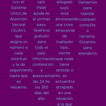
con el
salir.
allegado
llamarnos
Sistema
Pedir
suyo,
para
Único de
ayuda es
está
realizar
Atención
el primer
atravesando
cualquier
Vecinal
paso.
una crisis
consulta
(SUAV),
Teléfono
emocional
o
que
gratuito
de
reclamo.
asigna un
para
cualquier
Estamos
número a
todo el
tipo,
para
cada
país.
siente
atenderlo.
solicitud
Información,
que nada
y le da
contención
tiene
seguimiento
y
sentido o
hasta que
asesoramiento
se
se
las 24 hs,
encuentra
resuelve.
los 365
atrapado
días del
en una
año.
situación
a la que