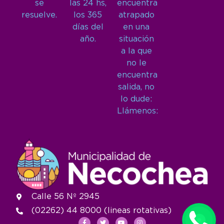
se
las 24 hs,
encuentra
resuelve.
los 365
atrapado
días del
en una
año.
situación
a la que
no le
encuentra
salida, no
lo dude:
Llámenos:
Calle 56 Nº 2945
(02262) 44 8000 (lineas rotativas)