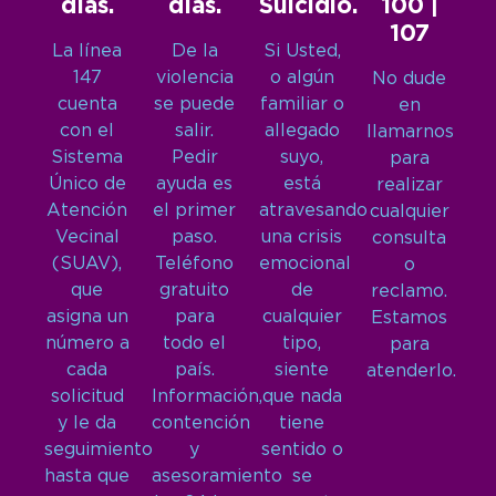
días.
días.
Suicidio.
100 |
107
La línea
De la
Si Usted,
147
violencia
o algún
No dude
cuenta
se puede
familiar o
en
con el
salir.
allegado
llamarnos
Sistema
Pedir
suyo,
para
Único de
ayuda es
está
realizar
Atención
el primer
atravesando
cualquier
Vecinal
paso.
una crisis
consulta
(SUAV),
Teléfono
emocional
o
que
gratuito
de
reclamo.
asigna un
para
cualquier
Estamos
número a
todo el
tipo,
para
cada
país.
siente
atenderlo.
solicitud
Información,
que nada
y le da
contención
tiene
seguimiento
y
sentido o
hasta que
asesoramiento
se