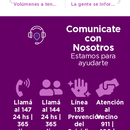
Volúmenes a tener en cuenta a la hora de solicitar la recolección
La gente se informa en el Parque sobre enfermedades crónicas no transmisibles
Comunicate
con
Nosotros
Estamos para
ayudarte
Llamá
Llamá
Línea
Atención
al 147
al 144
135
al
24 hs |
24 hs |
Prevención
Vecino
365
365
del
911 |