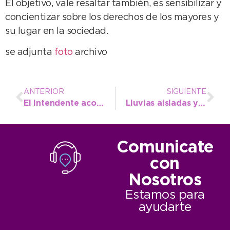
El objetivo, vale resaltar también, es sensibilizar y
concientizar sobre los derechos de los mayores y
su lugar en la sociedad.
se adjunta
foto
archivo
ANTERIOR
SIGUIENTE
El Intendente acompañó a Pablo Meana en la presentación del 9º “Open Neco” de Vóley
Lluvias aisladas y chaparrones en el pronóstico del SMN para este viernes y el fin de semana
Comunicate
con
Nosotros
Estamos para
ayudarte