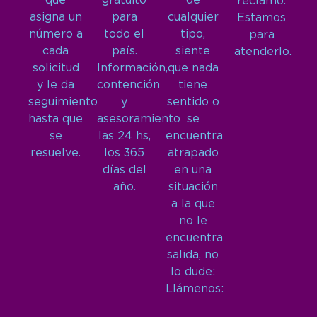
que
gratuito
de
reclamo.
asigna un
para
cualquier
Estamos
número a
todo el
tipo,
para
cada
país.
siente
atenderlo.
solicitud
Información,
que nada
y le da
contención
tiene
seguimiento
y
sentido o
hasta que
asesoramiento
se
se
las 24 hs,
encuentra
resuelve.
los 365
atrapado
días del
en una
año.
situación
a la que
no le
encuentra
salida, no
lo dude:
Llámenos: