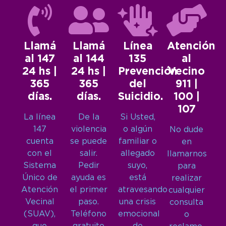
Llamá
Llamá
Línea
Atención
al 147
al 144
135
al
24 hs |
24 hs |
Prevención
Vecino
365
365
del
911 |
días.
días.
Suicidio.
100 |
107
La línea
De la
Si Usted,
147
violencia
o algún
No dude
cuenta
se puede
familiar o
en
con el
salir.
allegado
llamarnos
Sistema
Pedir
suyo,
para
Único de
ayuda es
está
realizar
Atención
el primer
atravesando
cualquier
Vecinal
paso.
una crisis
consulta
(SUAV),
Teléfono
emocional
o