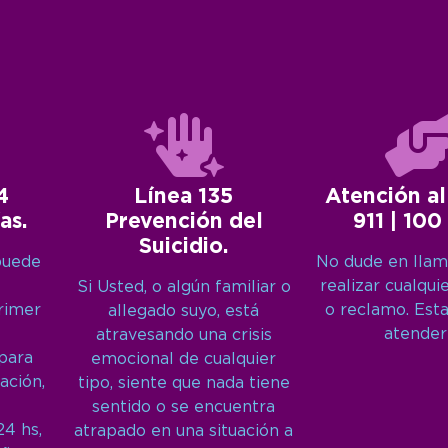
4
Línea 135
Atención al
as.
Prevención del
911 | 100
Suicidio.
puede
No dude en llam
realizar cualqui
Si Usted, o algún familiar o
primer
o reclamo. Est
allegado suyo, está
atender
atravesando una crisis
 para
emocional de cualquier
ación,
tipo, siente que nada tiene
sentido o se encuentra
24 hs,
atrapado en una situación a