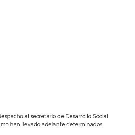
se implementaría en
 despacho al secretario de Desarrollo Social
 cómo han llevado adelante determinados