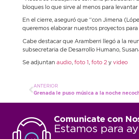
bloques lo que sirve al menos para levantar 
En el cierre, aseguró que “con Jimena (Lóp
queremos elaborar nuestros proyectos para 
Cabe destacar que Aramberri llegó a la reun
subsecretaria de Desarrollo Humano, Susan
Se adjuntan
audio
,
foto 1
,
foto 2
y
video
ANTERIOR
Grenada le puso música a la noche necoc
Comunicate con No
Estamos para ay