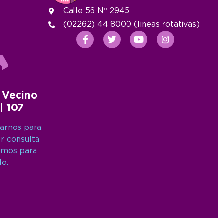
Calle 56 Nº 2945
(02262) 44 8000 (lineas rotativas)
 Vecino
 | 107
arnos para
er consulta
amos para
lo.