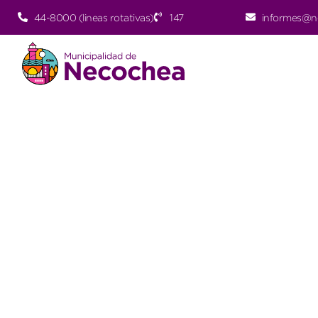
44-8000 (lineas rotativas)
147
informes@n