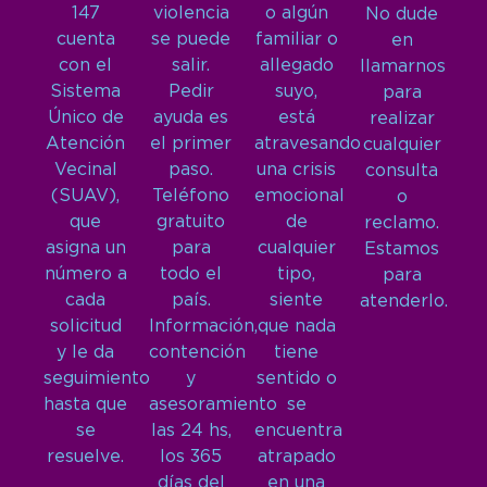
147
violencia
o algún
No dude
cuenta
se puede
familiar o
en
con el
salir.
allegado
llamarnos
Sistema
Pedir
suyo,
para
Único de
ayuda es
está
realizar
Atención
el primer
atravesando
cualquier
Vecinal
paso.
una crisis
consulta
(SUAV),
Teléfono
emocional
o
que
gratuito
de
reclamo.
asigna un
para
cualquier
Estamos
número a
todo el
tipo,
para
cada
país.
siente
atenderlo.
solicitud
Información,
que nada
y le da
contención
tiene
seguimiento
y
sentido o
hasta que
asesoramiento
se
se
las 24 hs,
encuentra
resuelve.
los 365
atrapado
días del
en una