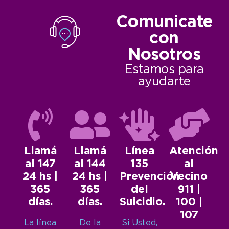
Comunicate
con
Nosotros
Estamos para
ayudarte
Llamá
Llamá
Línea
Atención
al 147
al 144
135
al
24 hs |
24 hs |
Prevención
Vecino
365
365
del
911 |
días.
días.
Suicidio.
100 |
107
La línea
De la
Si Usted,