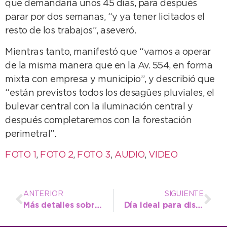
que demandaría unos 45 días, para después
parar por dos semanas, “y ya tener licitados el
resto de los trabajos”, aseveró.
Mientras tanto, manifestó que “vamos a operar
de la misma manera que en la Av. 554, en forma
mixta con empresa y municipio”, y describió que
“están previstos todos los desagües pluviales, el
bulevar central con la iluminación central y
después completaremos con la forestación
perimetral”.
FOTO 1
,
FOTO 2
,
FOTO 3
,
AUDIO
,
VIDEO
ANTERIOR
SIGUIENTE
Más detalles sobre el nuevo sistema de cámaras de seguridad
Día ideal para disfrutar de la naturaleza necochense