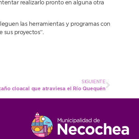
intentar realizarlo pronto en alguna otra
 lleguen las herramientas y programas con
 sus proyectos”.
SIGUIENTE
caño cloacal que atraviesa el Río Quequén