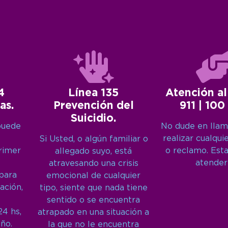
4
Línea 135
Atención al
as.
Prevención del
911 | 100
Suicidio.
puede
No dude en llam
realizar cualqui
Si Usted, o algún familiar o
primer
o reclamo. Est
allegado suyo, está
atender
atravesando una crisis
 para
emocional de cualquier
ación,
tipo, siente que nada tiene
sentido o se encuentra
24 hs,
atrapado en una situación a
año.
la que no le encuentra