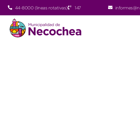
44-8000 (lineas rotativas)
147
informes@n