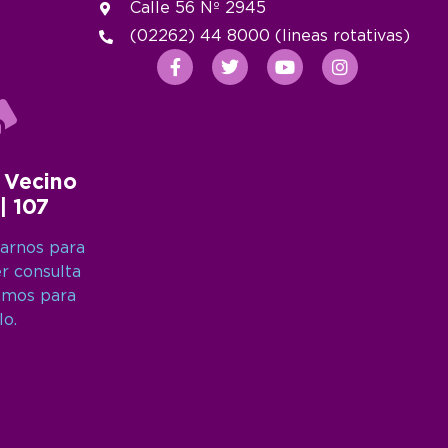
Calle 56 Nº 2945
(02262) 44 8000 (lineas rotativas)
 Vecino
 | 107
arnos para
er consulta
amos para
lo.