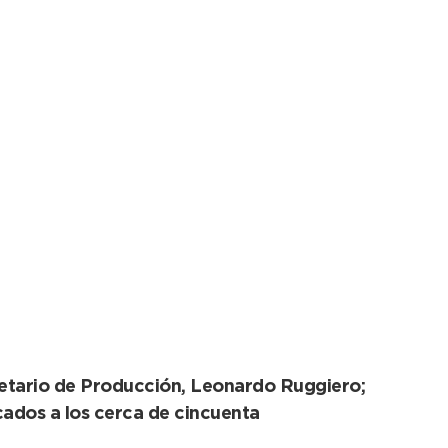
rticiparon del
retario de Producción, Leonardo Ruggiero;
icados a los cerca de cincuenta