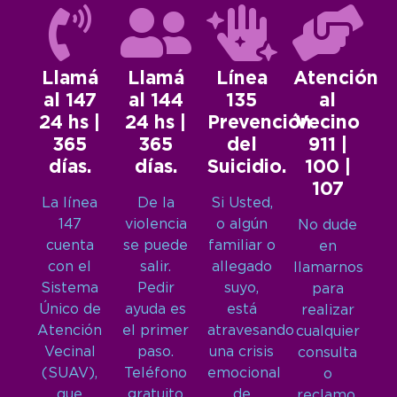
Llamá
Llamá
Línea
Atención
al 147
al 144
135
al
24 hs |
24 hs |
Prevención
Vecino
365
365
del
911 |
días.
días.
Suicidio.
100 |
107
La línea
De la
Si Usted,
147
violencia
o algún
No dude
cuenta
se puede
familiar o
en
con el
salir.
allegado
llamarnos
Sistema
Pedir
suyo,
para
Único de
ayuda es
está
realizar
Atención
el primer
atravesando
cualquier
Vecinal
paso.
una crisis
consulta
(SUAV),
Teléfono
emocional
o
que
gratuito
de
reclamo.