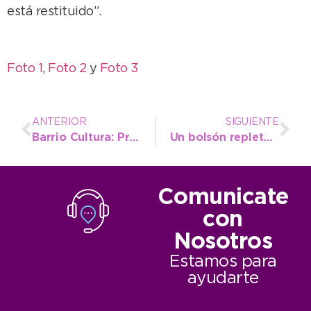
está restituido”.
Foto 1
,
Foto 2
y
Foto 3
ANTERIOR
SIGUIENTE
Barrio Cultura: Profesores resaltan los vínculos que se forman con los chicos
Un bolsón repleto de productos de estación
Comunicate
con
Nosotros
Estamos para
ayudarte