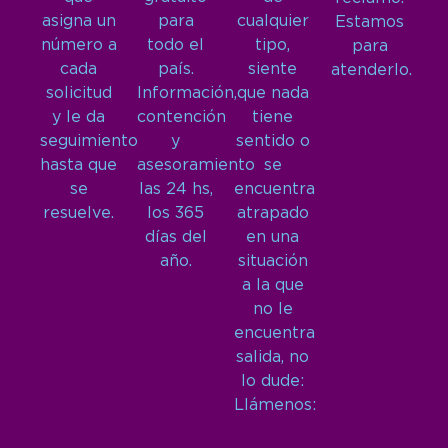
asigna un
para
cualquier
Estamos
número a
todo el
tipo,
para
cada
país.
siente
atenderlo.
solicitud
Información,
que nada
y le da
contención
tiene
seguimiento
y
sentido o
hasta que
asesoramiento
se
se
las 24 hs,
encuentra
resuelve.
los 365
atrapado
días del
en una
año.
situación
a la que
no le
encuentra
salida, no
lo dude:
Llámenos: